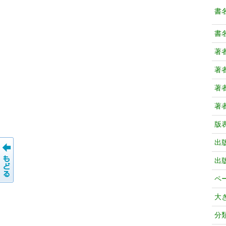
書
書
著
著
著
著
版
出
出
ペ
大
分