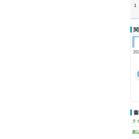
1
関
20
書
タ
書