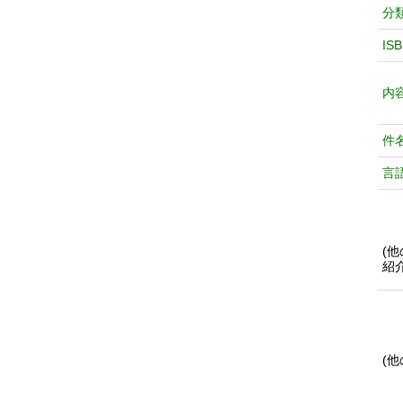
分
IS
内
件
言
(
紹
(