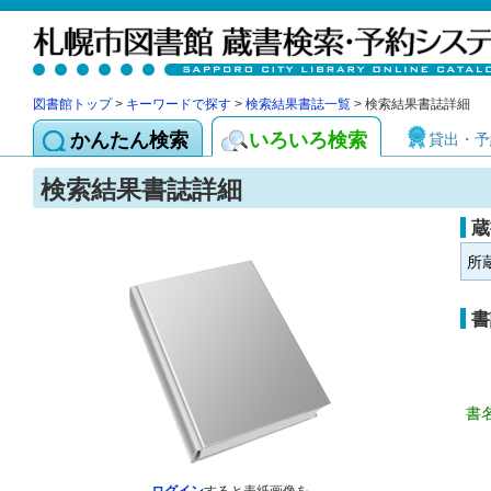
図書館トップ
>
キーワードで探す
>
検索結果書誌一覧
> 検索結果書誌詳細
かんたん検索
いろいろ検索
貸出・予
検索結果書誌詳細
蔵
所
書
書