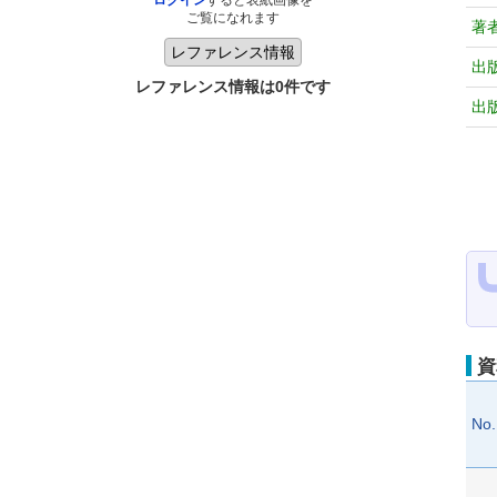
ログイン
すると表紙画像を
ご覧になれます
著
出
レファレンス情報は0件です
出
資
No.