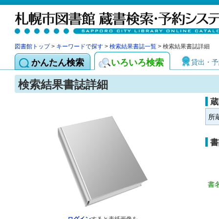
図書館トップ
>
キーワードで探す
>
検索結果書誌一覧
> 検索結果書誌詳細
かんたん検索
いろいろ検索
貸出・予
検索結果書誌詳細
蔵
所
書
書