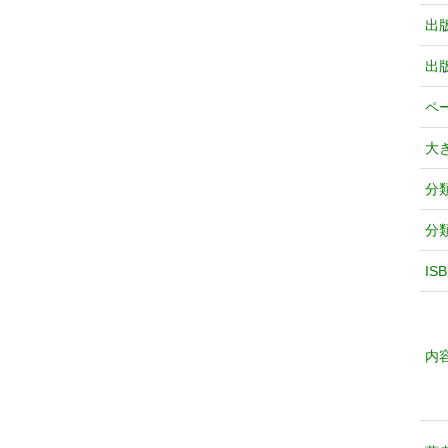
出
出
ペ
大
分
分
IS
内