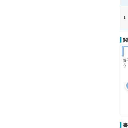
1
関
藤
う
書