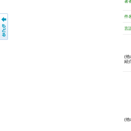
著
件
言
(
紹
(