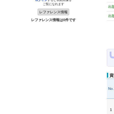
ログイン
すると表紙画像を
ご覧になれます
出
出
レファレンス情報は0件です
資
No.
1