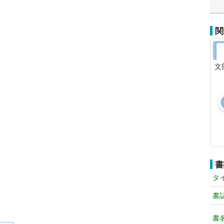
関
文
書
タ
書
書