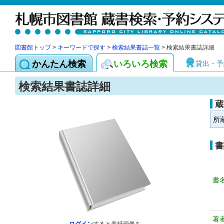
図書館トップ
>
キーワードで探す
>
検索結果書誌一覧
> 検索結果書誌詳細
かんたん検索
いろいろ検索
貸出・予
検索結果書誌詳細
蔵
所
書
書
著