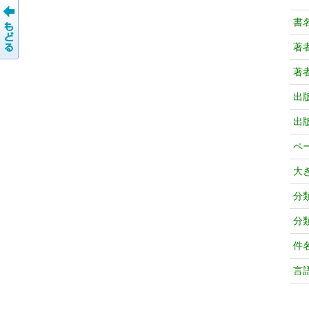
書
著
著
出
出
ペ
大
分
分
件
言