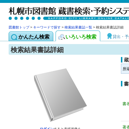
図書館トップ
>
キーワードで探す
>
検索結果書誌一覧
> 検索結果書誌詳細
かんたん検索
いろいろ検索
貸出・予
検索結果書誌詳細
蔵
所
書
書
著