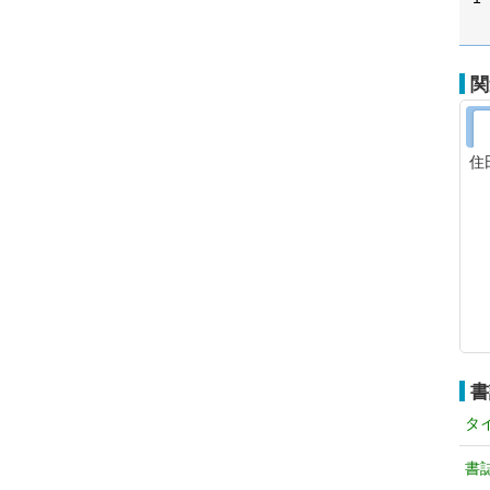
関
住
書
タ
書