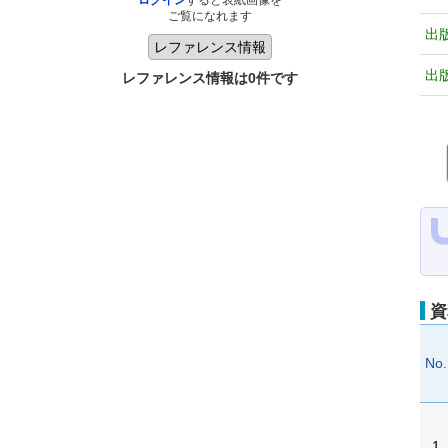
ログイン
すると表紙画像を
ご覧になれます
出
出
レファレンス情報は0件です
資
No.
1