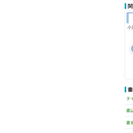
関
小
書
タ
書
書