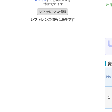
ログイン
すると表紙画像を
ご覧になれます
出
レファレンス情報は0件です
資
No.
1