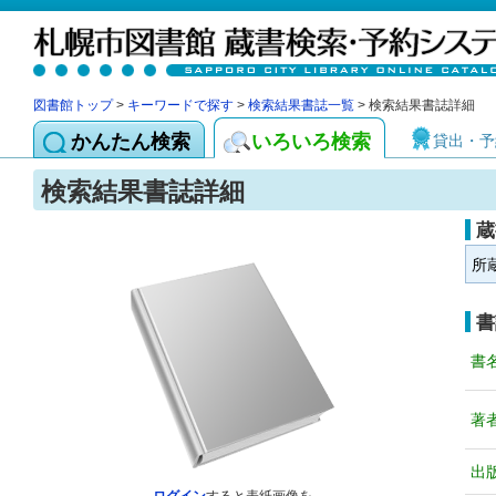
図書館トップ
>
キーワードで探す
>
検索結果書誌一覧
> 検索結果書誌詳細
かんたん検索
いろいろ検索
貸出・予
検索結果書誌詳細
蔵
所
書
書
著
出