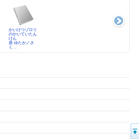
かいけつゾロリ
漫画君たちはど
ざんねんないき
ノラネコぐんだ
著
のかいていたん
う生きるか
もの事典 ：
んアイスのくに
けん
吉野 源三郎／
おも…続
工藤 ノリコ／
原 ゆたか／さ
原…
今泉 忠明／監
く…
修…
デザイン集