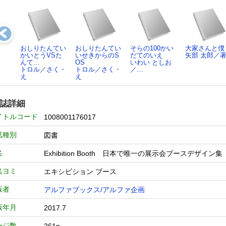
おしりたんてい
おしりたんてい
そらの100かい
大家さんと僕
かいとうVSた
いせきからのS
だてのいえ
矢部 太郎／
んて…
OS
いわい としお
トロル／さく・
トロル／さく・
／…
え
え
誌詳細
イトルコード
1008001176017
誌種別
図書
名
Exhibition Booth 日本で唯一の展示会ブース
名ヨミ
エキシビション ブース
版者
アルファブックス/アルファ企画
版年月
2017.7
ージ数