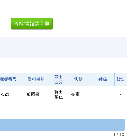
。
帯出
蔵棚番号
資料種別
状態
付録
貸出
区分
貸出
-323
一般図書
在庫
×
禁止
1
/
10