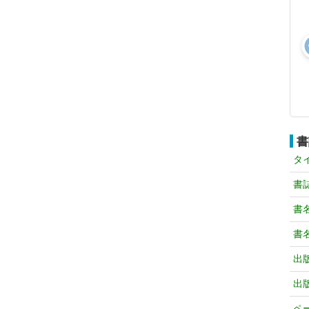
書
タ
書
書
書
出
出
ペ