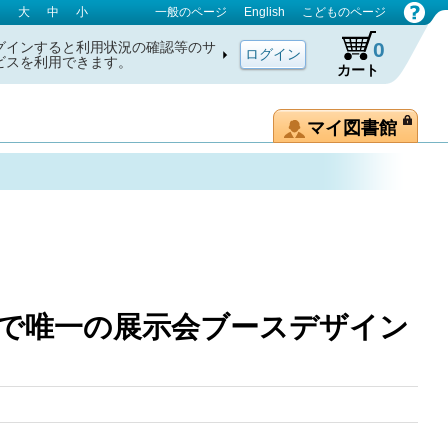
大
中
小
一般のページ
English
こどものページ
0
グインすると利用状況の確認等のサ
ビスを利用できます。
カート
マイ図書館
th 日本で唯一の展示会ブースデザイン