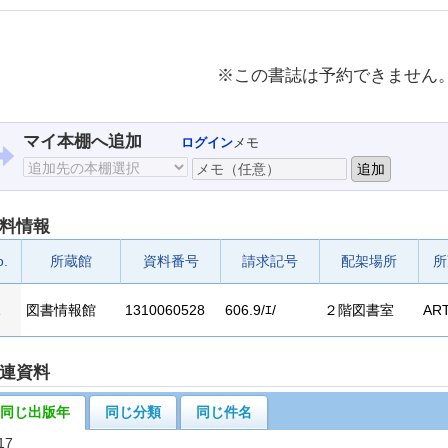
※この書誌は予約できません
マイ本棚へ追加
ログイン
メモ
料情報
o.
所蔵館
資料番号
請求記号
配架場所
所
1
図書情報館
1310060528
606.9/ｴ/
２階図書室
ART
連資料
同じ出版年
同じ分類
同じ件名
17