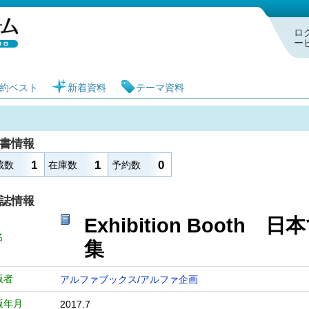
札幌市図書館 蔵書検索・予約システム
ロ
ー
約ベスト
新着資料
テーマ資料
書情報
1
1
0
蔵数
在庫数
予約数
誌情報
Exhibition Boo
名
集
版者
アルファブックス/アルファ企画
版年月
2017.7