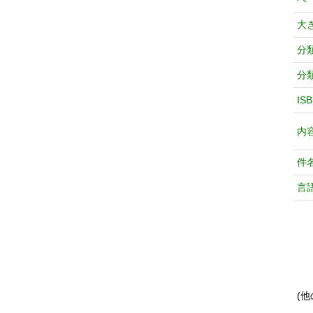
大
分
分
IS
内
件
言
(