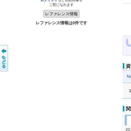
ログイン
すると表紙画像を
ご覧になれます
レファレンス情報は0件です
資
N
関
20