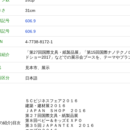
261p
きさ
31cm
類記号
606.9
類記号
606.9
BN
4-7738-8172-1
「第27回国際文具・紙製品展」「第15回国際ナノテクノ
容紹介
ドショー2017」などでの展示会ブースを、テーマやプ
名
見本市、展示
語区分
日本語
ＳＣビジネスフェア２０１６
建築・建材展２０１６
ＪＡＰＡＮ ＳＨＯＰ ２０１６
第２７回国際文具・紙製品展
第８回ベビー＆キッズＥＸＰＯ
他の紹介)目次
第３５回ＪＡＰＡＮＴＥＸ ２０１６