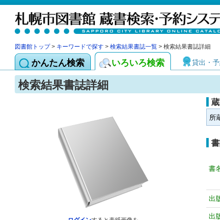
図書館トップ
>
キーワードで探す
>
検索結果書誌一覧
> 検索結果書誌詳細
かんたん検索
いろいろ検索
貸出・予
検索結果書誌詳細
蔵
所
書
書
出
出