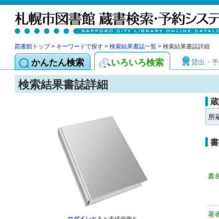
図書館トップ
>
キーワードで探す
>
検索結果書誌一覧
> 検索結果書誌詳細
かんたん検索
いろいろ検索
貸出・予
検索結果書誌詳細
蔵
所
書
書
著