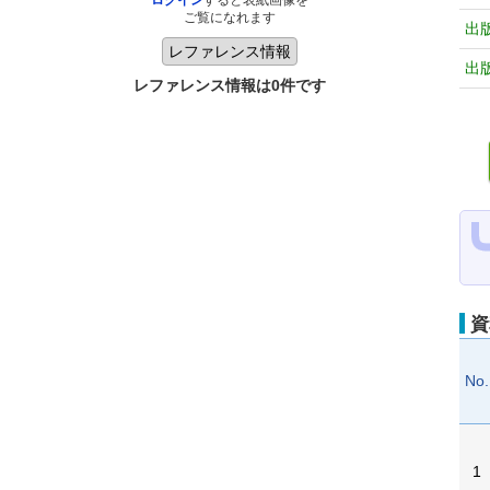
ログイン
すると表紙画像を
ご覧になれます
出
出
レファレンス情報は0件です
資
No.
1