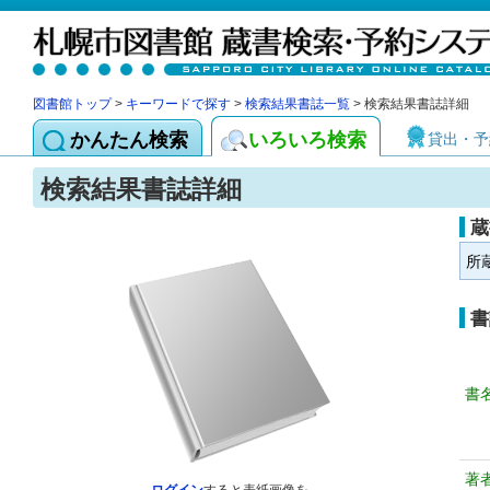
図書館トップ
>
キーワードで探す
>
検索結果書誌一覧
> 検索結果書誌詳細
かんたん検索
いろいろ検索
貸出・予
検索結果書誌詳細
蔵
所
書
書
著