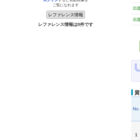
ログイン
すると表紙画像を
ご覧になれます
出
出
レファレンス情報は0件です
資
No.
1