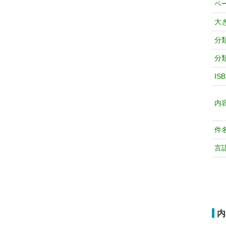
ペ
大
分
分
IS
内
件
言
内