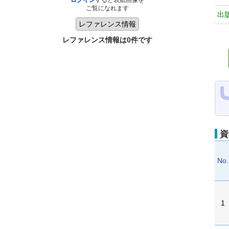
ログイン
すると表紙画像を
ご覧になれます
出
レファレンス情報は0件です
資
No.
1