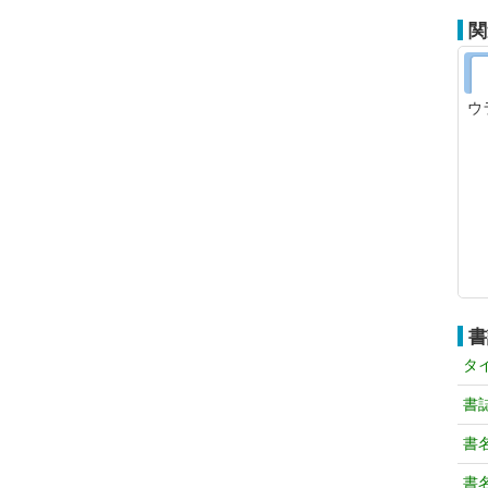
関
ウ
書
タ
書
書
書