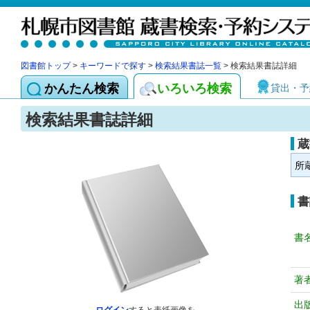
図書館トップ
>
キーワードで探す
>
検索結果書誌一覧
> 検索結果書誌詳細
かんたん検索
いろいろ検索
貸出・予
検索結果書誌詳細
蔵
所
書
書
著
出