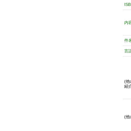
IS
内
件
言
(
紹
(