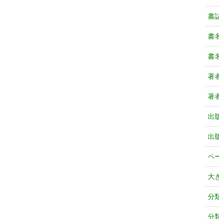
書
書
書
著
著
出
出
ペ
大
分
分