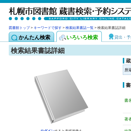
図書館トップ
>
キーワードで探す
>
検索結果書誌一覧
> 検索結果書誌詳細
かんたん検索
いろいろ検索
貸出・予
検索結果書誌詳細
蔵
所
書
書
著