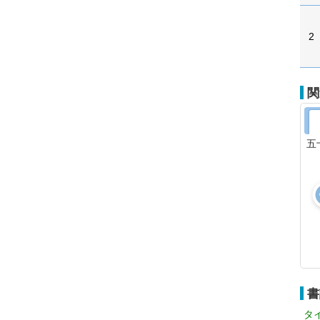
2
関
五
書
タ