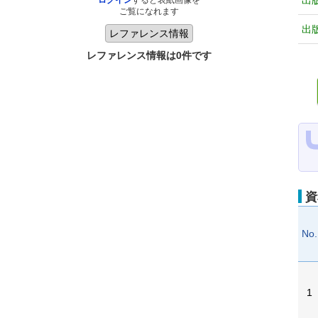
出
ログイン
すると表紙画像を
ご覧になれます
出
レファレンス情報は0件です
資
No.
1