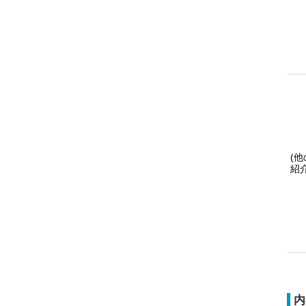
(
紹
内