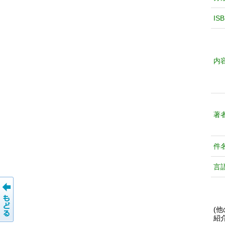
IS
内
著
件
言
(
紹