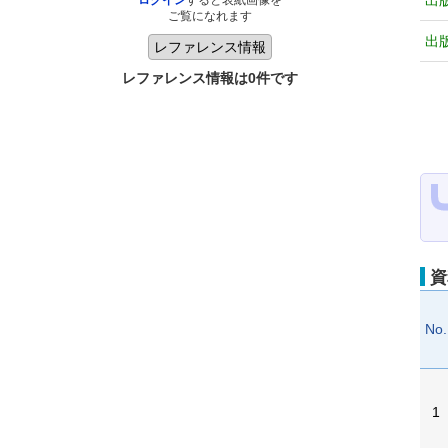
出
ログイン
すると表紙画像を
ご覧になれます
出
レファレンス情報は0件です
資
No.
1