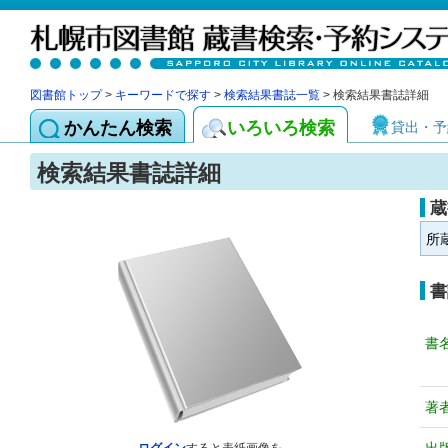
図書館トップ
>
キーワードで探す
>
検索結果書誌一覧
> 検索結果書誌詳細
かんたん検索
いろいろ検索
貸出・予
検索結果書誌詳細
蔵
所
書
書
著