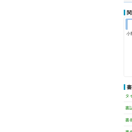
関
小
書
タ
書
書