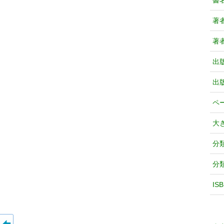
書
著
著
出
出
ペ
大
分
分
IS