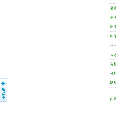
著
著
出
出
ペ
大
分
分
IS
内