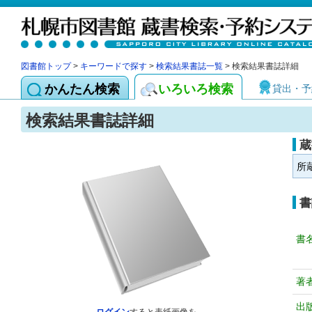
図書館トップ
>
キーワードで探す
>
検索結果書誌一覧
> 検索結果書誌詳細
かんたん検索
いろいろ検索
貸出・予
検索結果書誌詳細
蔵
所
書
書
著
出