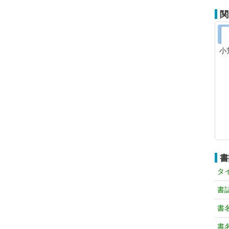
関
小
書
タ
書
書
書