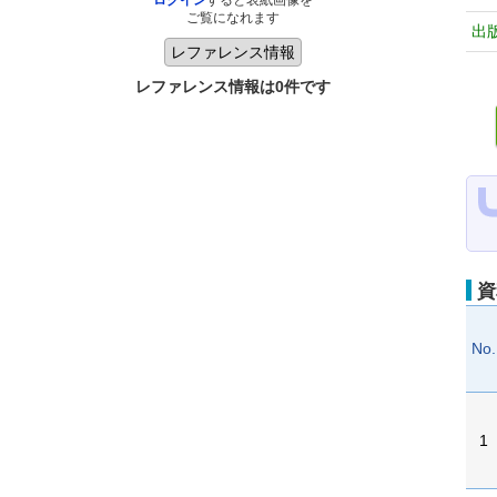
ログイン
すると表紙画像を
ご覧になれます
出
レファレンス情報は0件です
資
No.
1