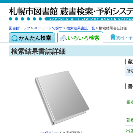
図書館トップ
>
キーワードで探す
>
検索結果書誌一覧
> 検索結果書誌詳細
かんたん検索
いろいろ検索
貸出・予
検索結果書誌詳細
蔵
所
書
書
著
出