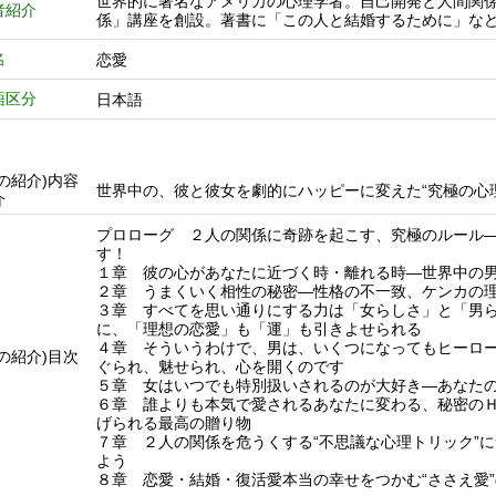
世界的に著名なアメリカの心理学者。自己開発と人間関
者紹介
係」講座を創設。著書に「この人と結婚するために」な
名
恋愛
語区分
日本語
他の紹介)内容
世界中の、彼と彼女を劇的にハッピーに変えた“究極の心
介
プロローグ ２人の関係に奇跡を起こす、究極のルール
す！
１章 彼の心があなたに近づく時・離れる時―世界中の
２章 うまくいく相性の秘密―性格の不一致、ケンカの
３章 すべてを思い通りにする力は「女らしさ」と「男
に、「理想の恋愛」も「運」も引きよせられる
４章 そういうわけで、男は、いくつになってもヒーロ
他の紹介)目次
ぐられ、魅せられ、心を開くのです
５章 女はいつでも特別扱いされるのが大好き―あなた
６章 誰よりも本気で愛されるあなたに変わる、秘密の
げられる最高の贈り物
７章 ２人の関係を危うくする“不思議な心理トリック”
よう
８章 恋愛・結婚・復活愛本当の幸せをつかむ“ささえ愛