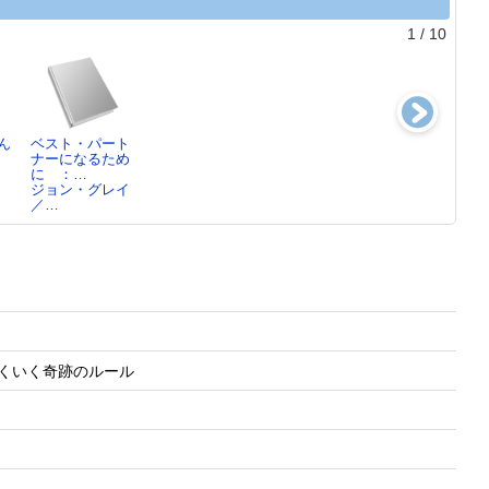
1
/
10
ん
ベスト・パート
いつもそばに本
バーリンの政治
大島渚著作集第
ナーになるため
が
哲学入門
4巻
に ：…
田辺 聖子／
ジョン・グレイ
大島 渚／著,
ジョン・グレイ
[ほ…
／…
四…
／…
にうまくいく奇跡のルール