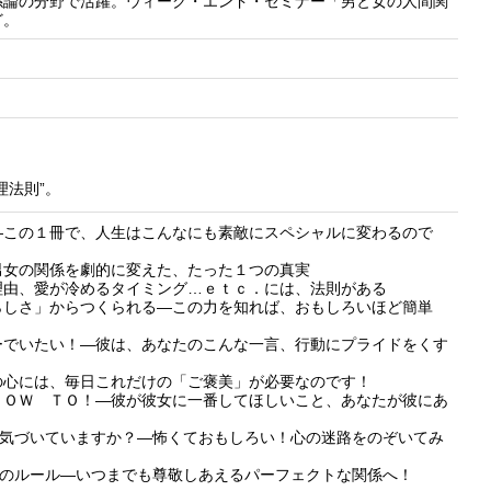
係論の分野で活躍。ウィーク・エンド・セミナー「男と女の人間関
ど。
理法則”。
―この１冊で、人生はこんなにも素敵にスペシャルに変わるので
男女の関係を劇的に変えた、たった１つの真実
理由、愛が冷めるタイミング…ｅｔｃ．には、法則がある
らしさ」からつくられる―この力を知れば、おもしろいほど簡単
ーでいたい！―彼は、あなたのこんな一言、行動にプライドをくす
の心には、毎日これだけの「ご褒美」が必要なのです！
ＨＯＷ ＴＯ！―彼が彼女に一番してほしいこと、あなたが彼にあ
に気づいていますか？―怖くておもしろい！心の迷路をのぞいてみ
”のルール―いつまでも尊敬しあえるパーフェクトな関係へ！