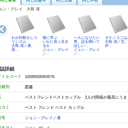
同じ著者
同じ出版年
同じ分類
同じ件名
ョン・グレイ 大島 渚
わが封殺せしリ
猫に学ぶ ：
一人になりたい
タケノコごは
リシズム
いかに良く生き
男、話を聞いて
大島 渚／文,
大島 渚／著,
るか
ほしい…
伊…
高…
ジョン・グレイ
ジョン・グレイ
／…
／…
誌詳細
イトルコード
1008000083576
誌種別
図書
名
ベストフレンドベストカップル 2人の関係が最高
名ヨミ
ベスト フレンド ベスト カップル
者名
ジョン・グレイ／著
者名ヨミ