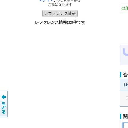
ログイン
すると表紙画像を
ご覧になれます
出
レファレンス情報は0件です
資
N
関