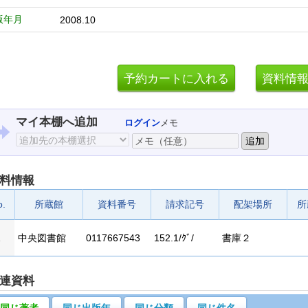
版年月
2008.10
マイ本棚へ追加
ログイン
メモ
料情報
o.
所蔵館
資料番号
請求記号
配架場所
所
1
中央図書館
0117667543
152.1/ｸﾞ/
書庫２
連資料