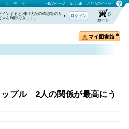
大
中
小
一般のページ
English
こどものページ
0
グインすると利用状況の確認等のサ
ビスを利用できます。
カート
マイ図書館
ップル 2人の関係が最高にう
ルール