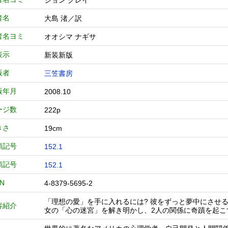
ジョン グレイ
者名
大島 渚／訳
者名ヨミ
オオシマ ナギサ
表示
新装新版
版者
三笠書房
版年月
2008.10
ージ数
222p
きさ
19cm
類記号
152.1
類記号
152.1
BN
4-8379-5695-2
「理想の愛」を手に入れるには? 彼をずっと夢中にさせる
容紹介
女の「心の迷宮」を解き明かし、2人の関係に奇蹟を起こ