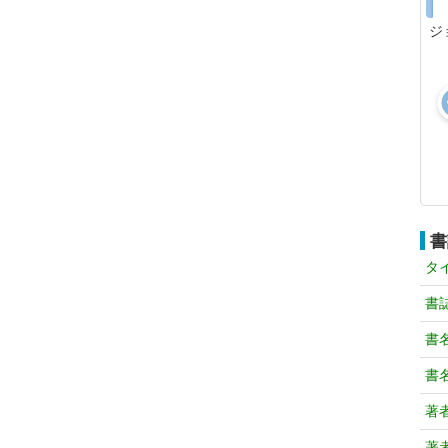
ジ
書
タ
書
書
書
著
著