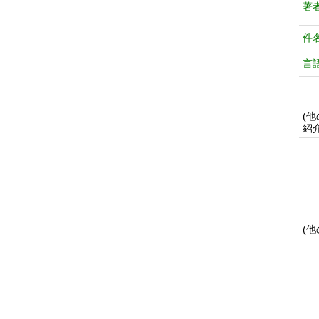
著
件
言
(
紹
(