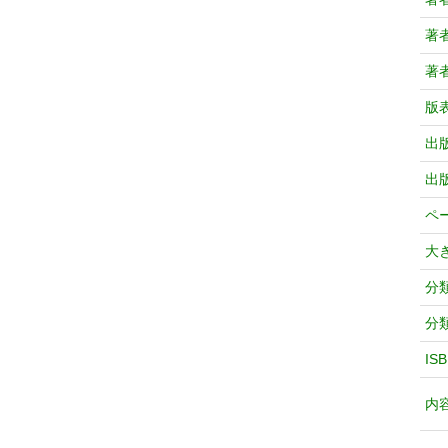
著
著
版
出
出
ペ
大
分
分
IS
内