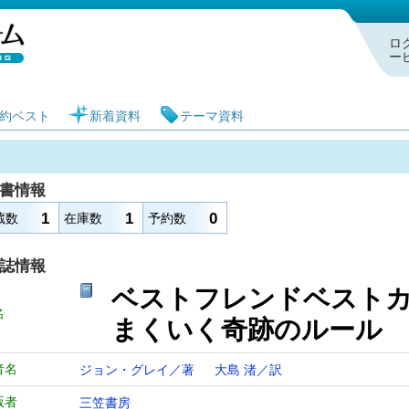
札幌市図書館 蔵書検索・予約システム
ロ
ー
約ベスト
新着資料
テーマ資料
書情報
1
1
0
蔵数
在庫数
予約数
誌情報
ベストフレンドベストカ
名
まくいく奇跡の
者名
ジョン・グレイ／著
大島 渚／訳
版者
三笠書房