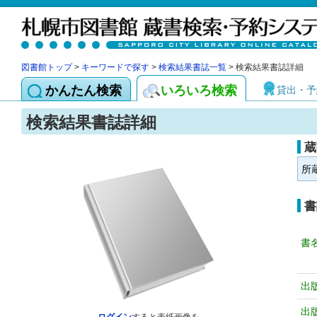
図書館トップ
>
キーワードで探す
>
検索結果書誌一覧
> 検索結果書誌詳細
かんたん検索
いろいろ検索
貸出・予
検索結果書誌詳細
蔵
所
書
書
出
出