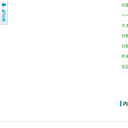
出
ペ
大
分
分
件
言
内