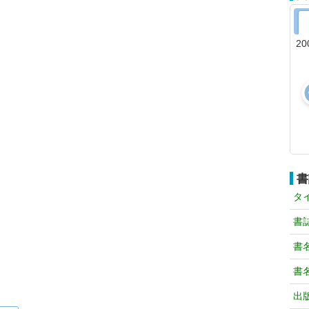
20
書
タ
書
書
書
出