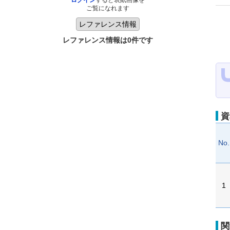
ログイン
すると表紙画像を
ご覧になれます
レファレンス情報は0件です
資
No.
1
関