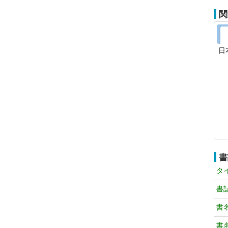
関
日
書
タ
書
書
書