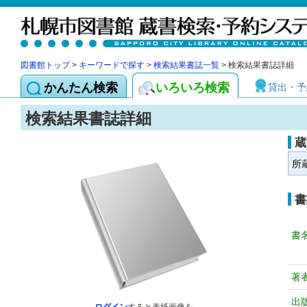
図書館トップ
>
キーワードで探す
>
検索結果書誌一覧
> 検索結果書誌詳細
かんたん検索
いろいろ検索
貸出・予
検索結果書誌詳細
蔵
所
書
書
著
出