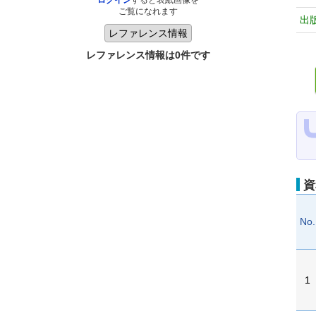
ログイン
すると表紙画像を
ご覧になれます
出
レファレンス情報は0件です
資
No.
1