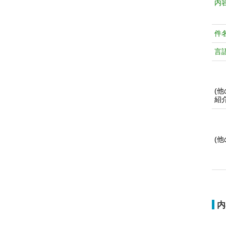
内
件
言
(
紹
(
内