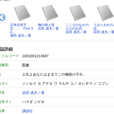
日本住所不
俺の偉人達
こころのなかの
うみとおれの
定 ： First S
浜田 成夫／著
ビルのお話
話
e…
浜田 成夫／著
浜田 成夫／
濱田 成夫／著
誌詳細
イトルコード
1001001213687
誌種別
図書
名
人生よあなたはまるでこの俺様の子分。
名ヨミ
ジンセイ ヨ アナタ ワ マルデ コノ オレサマ ノ コブン
者名
浜田 成夫／著
者名ヨミ
ハマダ シゲオ
版者
講談社