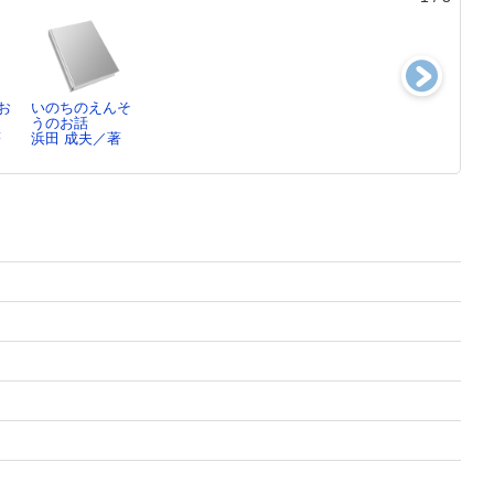
お
いのちのえんそ
俺は、虎とロケ
虎と花 ： 写
世界が終わって
うのお話
ットと君が好き
真詩集
も気にすんな俺
著
浜田 成夫／著
だ。
大塚 寧々／著,
の店は…
浜田 成夫／
…
浜田 成夫／
[著…
[著…