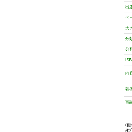
出
ペ
大
分
分
IS
内
著
言
(
紹