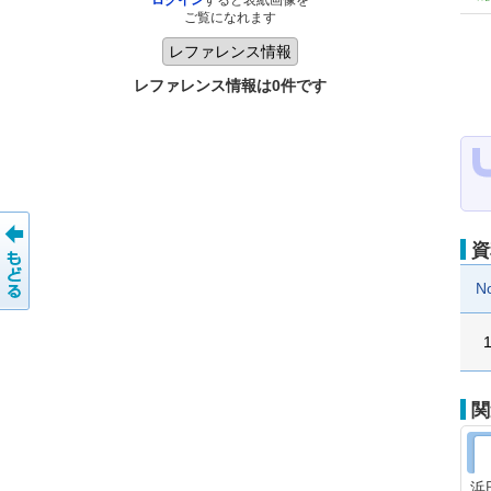
ログイン
すると表紙画像を
ご覧になれます
レファレンス情報は0件です
資
N
関
浜