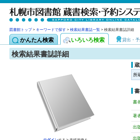
図書館トップ
>
キーワードで探す
>
検索結果書誌一覧
> 検索結果書誌詳細
かんたん検索
いろいろ検索
貸出・予
検索結果書誌詳細
蔵
所
書
書
著
出
出