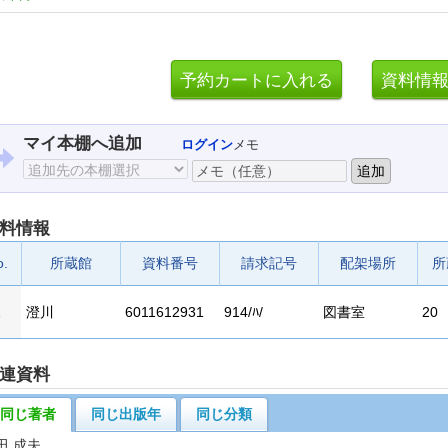
マイ本棚へ追加
ログイン
メモ
料情報
o.
所蔵館
資料番号
請求記号
配架場所
所
1
澄川
6011612931
914/ﾊ/
図書室
20
連資料
同じ著者
同じ出版年
同じ分類
田 成夫