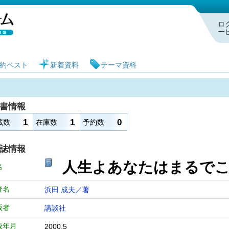
札幌市図書館 蔵書検索・予約システム
ロ
ー
約ベスト
新着資料
テーマ資料
書情報
1
1
0
蔵数
在庫数
予約数
誌情報
人生よあなたはま
名
者名
浜田 成夫／著
版者
講談社
版年月
2000.5