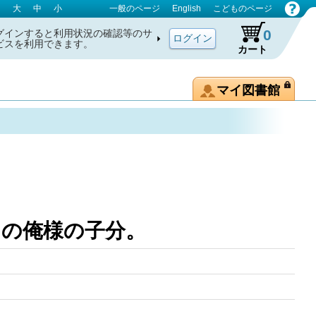
大
中
小
一般のページ
English
こどものページ
0
グインすると利用状況の確認等のサ
ビスを利用できます。
カート
マイ図書館
るでこの俺様の子分。