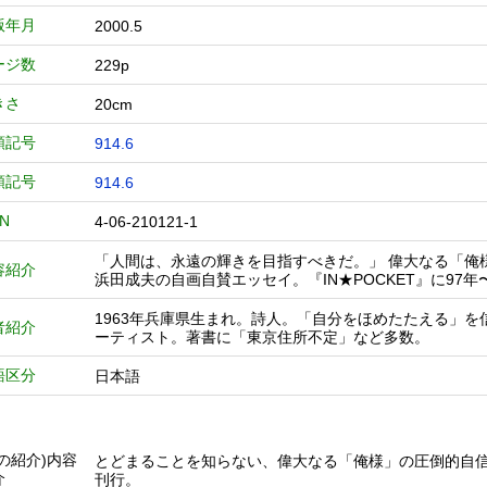
版年月
2000.5
ージ数
229p
きさ
20cm
類記号
914.6
類記号
914.6
BN
4-06-210121-1
「人間は、永遠の輝きを目指すべきだ。」 偉大なる「俺
容紹介
浜田成夫の自画自賛エッセイ。『IN★POCKET』に97
1963年兵庫県生まれ。詩人。「自分をほめたたえる」
者紹介
ーティスト。著書に「東京住所不定」など多数。
語区分
日本語
他の紹介)内容
とどまることを知らない、偉大なる「俺様」の圧倒的自
介
刊行。