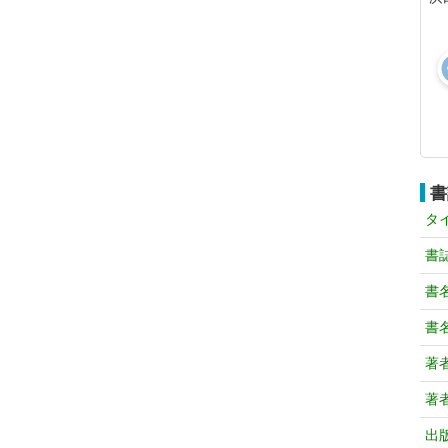
書
タ
書
書
書
著
著
出