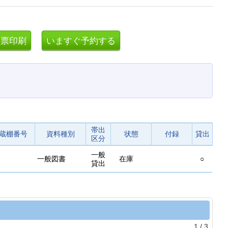
帯出
蔵棚番号
資料種別
状態
付録
貸出
区分
一般
一般図書
在庫
○
貸出
1
/
3