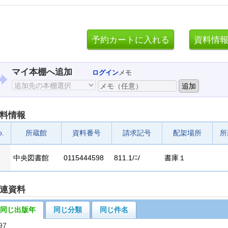
マイ本棚へ追加
ログイン
メモ
料情報
o.
所蔵館
資料番号
請求記号
配架場所
所
1
中央図書館
0115444598
811.1/ﾆ/
書庫１
連資料
同じ出版年
同じ分類
同じ件名
97