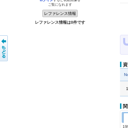
ログイン
すると表紙画像を
ご覧になれます
レファレンス情報は0件です
資
N
関
19