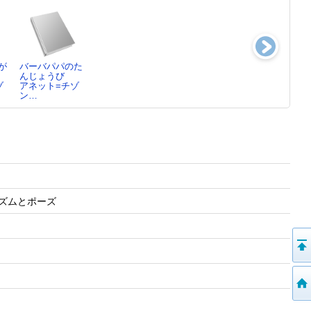
が
バーバパパのた
やさいのおなか
バーバパパのふ
藤子・F・不二
んじょうび
きうち かつ／
うせんりょこう
雄 ： こども
ゾ
アネット=チゾ
さ…
アネット=チゾ
の夢を…
ン…
ン…
藤子プロ／監修
…
リズムとポーズ