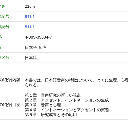
きさ
21cm
類記号
811.1
類記号
811.1
BN
4-385-35534-7
名
日本語-音声
語区分
日本語
他の紹介)内容
本書では、日本語音声の特徴について、とくに生理、心
介
られる。
第１章 音声研究の新しい視点
第２章 アクセント、イントネーションの生成
他の紹介)目次
第３章 音声と心理
第４章 イントネーションとアクセントの実態
第５章 研究成果とその応用