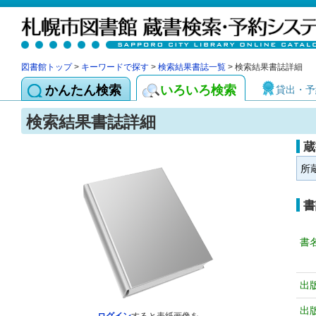
図書館トップ
>
キーワードで探す
>
検索結果書誌一覧
> 検索結果書誌詳細
かんたん検索
いろいろ検索
貸出・予
検索結果書誌詳細
蔵
所
書
書
出
出