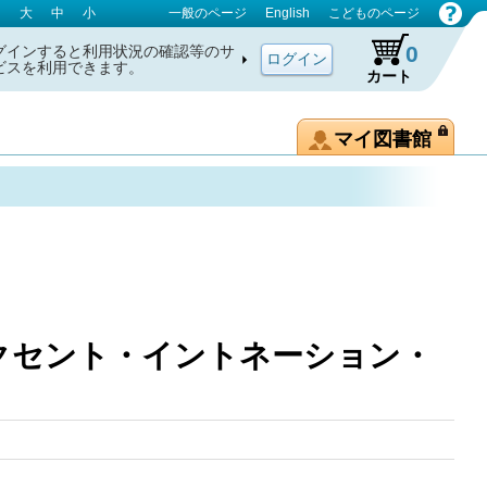
大
中
小
一般のページ
English
こどものページ
0
グインすると利用状況の確認等のサ
ビスを利用できます。
カート
マイ図書館
セント・イントネーション・