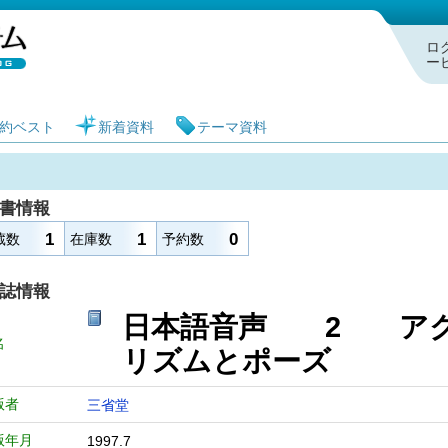
札幌市図書館 蔵書検索・予約システム
ロ
ー
約ベスト
新着資料
テーマ資料
書情報
1
1
0
蔵数
在庫数
予約数
誌情報
日本語音声 2 アク
名
リズムとポーズ
版者
三省堂
版年月
1997.7