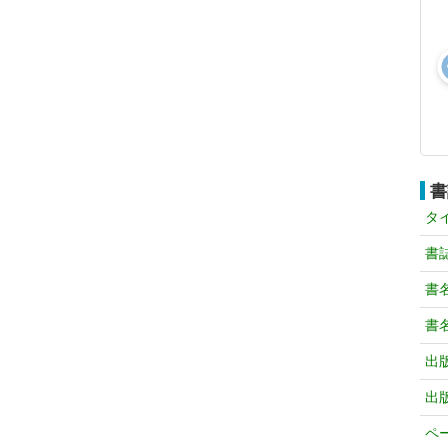
書
タ
書
書
書
出
出
ペ