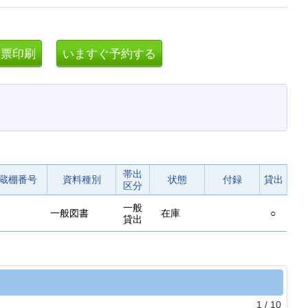
帯出
蔵棚番号
資料種別
状態
付録
貸出
区分
一般
一般図書
在庫
○
貸出
1
/
10