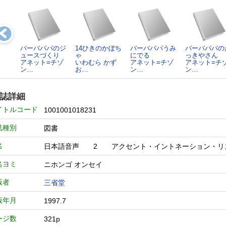
バーバパパのジ
14ひきのかぼち
バーバパパうみ
バーバパパの
ュースづくり
ゃ
にでる
っきやさん
アネット=チゾ
いわむら かず
アネット=チゾ
アネット=チ
ン…
お…
ン…
ン…
誌詳細
イトルコード
1001001018231
誌種別
図書
名
日本語音声 2 アクセント・イントネーション・
名ヨミ
ニホンゴ オンセイ
版者
三省堂
版年月
1997.7
ージ数
321p