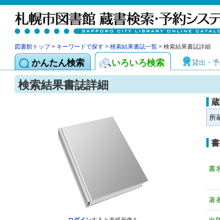
図書館トップ
>
キーワードで探す
>
検索結果書誌一覧
> 検索結果書誌詳細
かんたん検索
いろいろ検索
貸出・予
検索結果書誌詳細
蔵
所
書
書
著