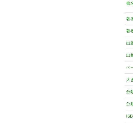
書
著
著
出
出
ペ
大
分
分
IS