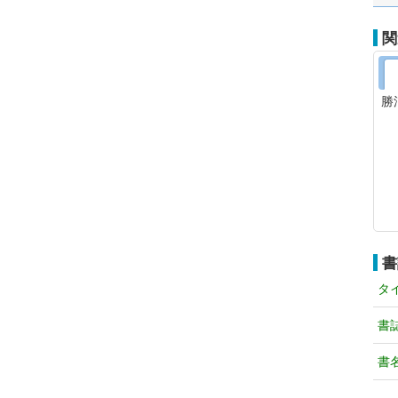
関
勝
書
タ
書
書