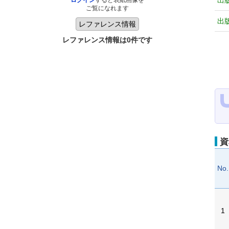
出
ログイン
すると表紙画像を
ご覧になれます
出
レファレンス情報は0件です
資
No.
1