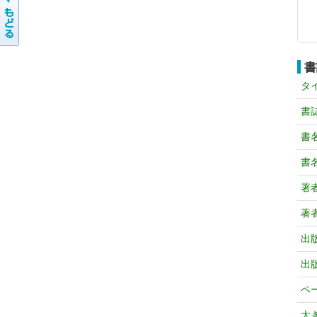
書
タ
書
書
書
著
著
出
出
ペ
大