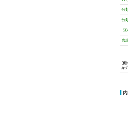
分
分
IS
言
(
紹
内