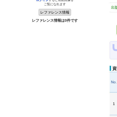
ログイン
すると表紙画像を
ご覧になれます
出
レファレンス情報は0件です
資
No.
1