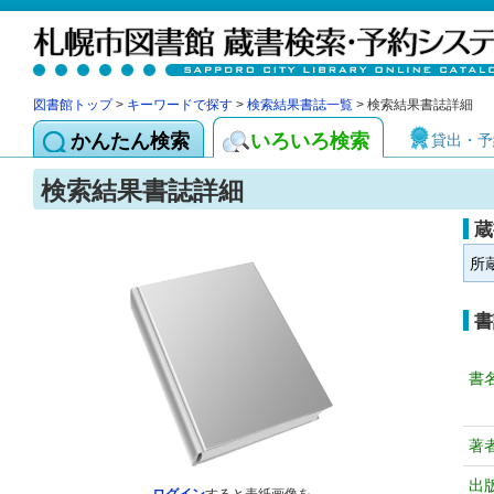
図書館トップ
>
キーワードで探す
>
検索結果書誌一覧
> 検索結果書誌詳細
かんたん検索
いろいろ検索
貸出・予
検索結果書誌詳細
蔵
所
書
書
著
出