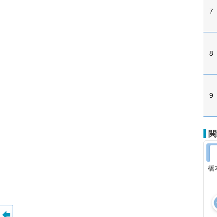
7
8
9
関
橋