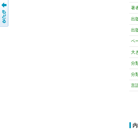
著
出
出
ペ
大
分
分
言
内