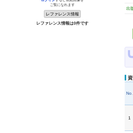
ログイン
すると表紙画像を
ご覧になれます
出
レファレンス情報は0件です
資
No.
1