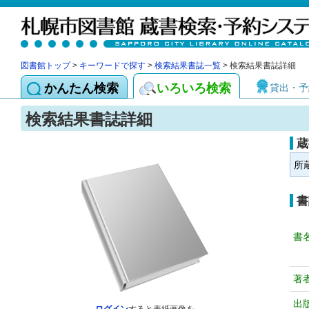
図書館トップ
>
キーワードで探す
>
検索結果書誌一覧
> 検索結果書誌詳細
かんたん検索
いろいろ検索
貸出・予
検索結果書誌詳細
蔵
所
書
書
著
出