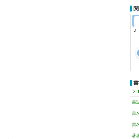
関
Ａ
書
タ
書
書
書
著