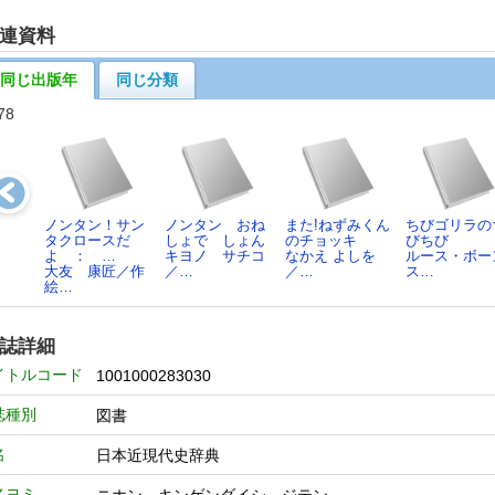
連資料
同じ出版年
同じ分類
78
ノンタン！サン
ノンタン おね
また!ねずみくん
ちびゴリラの
タクロースだ
しょで しょん
のチョッキ
びちび
よ ： …
キヨノ サチコ
なかえ よしを
ルース・ボー
大友 康匠／作
／…
／…
ス…
絵…
誌詳細
イトルコード
1001000283030
誌種別
図書
名
日本近現代史辞典
名ヨミ