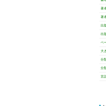
著
著
出
出
ペ
大
分
分
言