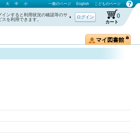
大
中
小
一般のページ
English
こどものページ
0
グインすると利用状況の確認等のサ
ビスを利用できます。
カート
マイ図書館
辞典