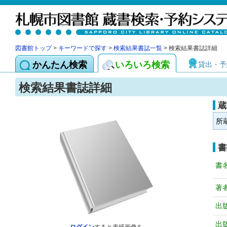
図書館トップ
>
キーワードで探す
>
検索結果書誌一覧
> 検索結果書誌詳細
かんたん検索
いろいろ検索
貸出・予
検索結果書誌詳細
蔵
所
書
書
著
出
出