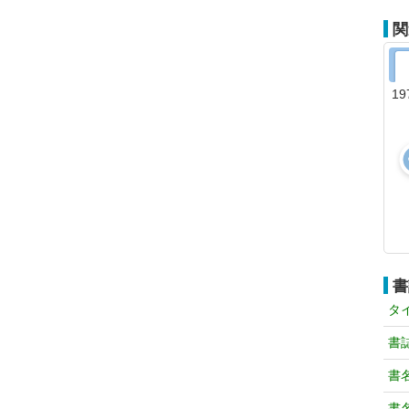
関
19
書
タ
書
書
書