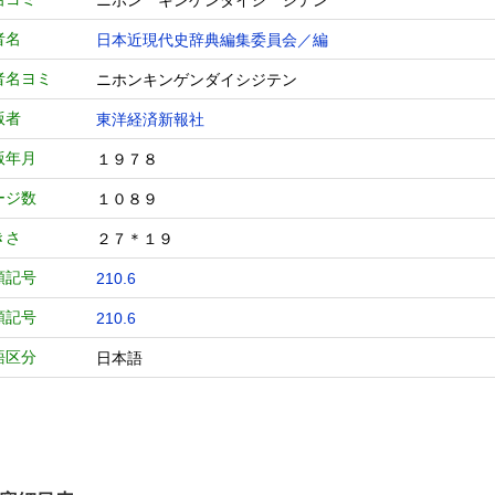
ニホン キンゲンダイシ ジテン
者名
日本近現代史辞典編集委員会／編
者名ヨミ
ニホンキンゲンダイシジテン
版者
東洋経済新報社
版年月
１９７８
ージ数
１０８９
きさ
２７＊１９
類記号
210.6
類記号
210.6
語区分
日本語