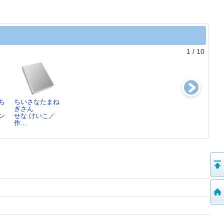
1
/
10
ち
ちいさなたまね
ねみちゃんとね
ノンタンほわほ
とりかえっこ
ぎさん
ずみくん
わほわわ
さとう わきこ
ン
せな けいこ／
なかえ よしを
おおとも やす
／…
作…
／…
お…