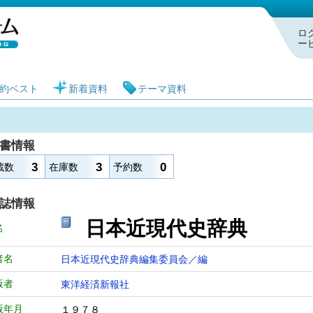
札幌市図書館 蔵書検索・予約システム
ロ
ー
約ベスト
新着資料
テーマ資料
書情報
3
3
0
蔵数
在庫数
予約数
誌情報
日本近現代史
名
者名
日本近現代史辞典編集委員会／編
版者
東洋経済新報社
版年月
１９７８