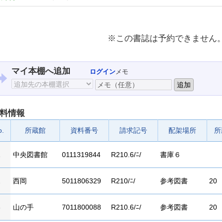
※この書誌は予約できません
マイ本棚へ追加
ログイン
メモ
料情報
o.
所蔵館
資料番号
請求記号
配架場所
所
1
中央図書館
0111319844
R210.6/ﾆ/
書庫６
2
西岡
5011806329
R210/ﾆ/
参考図書
20
3
山の手
7011800088
R210.6/ﾆ/
参考図書
20