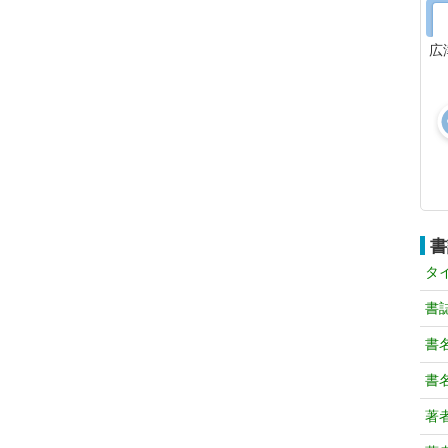
広
書
タ
書
書
書
著