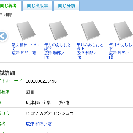
同じ著者
同じ出版年
同じ分類
津 和郎
散文精神につい
年月のあしおと
年月のあしおと
年月のあしお
て
続下
続上
下
広津 和郎／著
広津 和郎／
広津 和郎／
広津 和郎／
[著…
[著…
[著…
誌詳細
イトルコード
1001000215496
誌種別
図書
名
広津和郎全集 第7巻
名ヨミ
ヒロツ カズオ ゼンシュウ
者名
広津 和郎／著