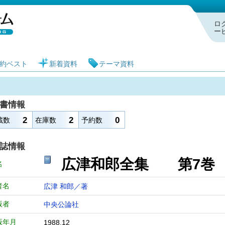
札幌市図書館 蔵書検索・予約システム
ロ
ー
約ベスト
新着資料
テーマ資料
書情報
2
2
0
蔵数
在庫数
予約数
誌情報
広津和郎全集 第
名
者名
広津 和郎／著
版者
中央公論社
版年月
1988.12