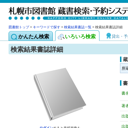
図書館トップ
>
キーワードで探す
>
検索結果書誌一覧
> 検索結果書誌詳細
かんたん検索
いろいろ検索
貸出・予
検索結果書誌詳細
蔵
所
書
書
著
出
出