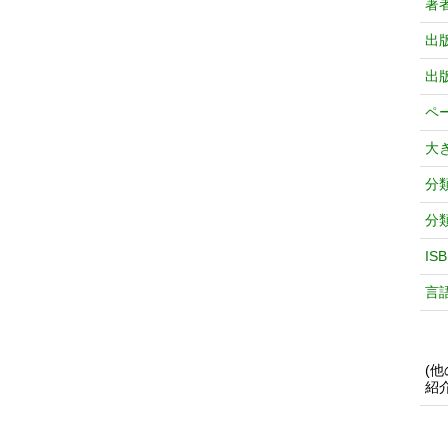
著
出
出
ペ
大
分
分
IS
言
(
紹