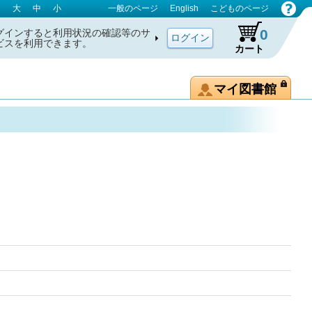
大
中
小
一般のページ
English
こどものページ
0
グインすると利用状況の確認等のサ
ビスを利用できます。
カート
マイ図書館
7巻