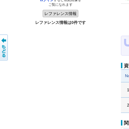
ログイン
すると表紙画像を
ご覧になれます
レファレンス情報は0件です
資
N
関