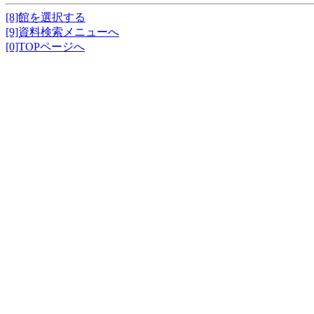
[8]館を選択する
[9]資料検索メニューへ
[0]TOPページへ